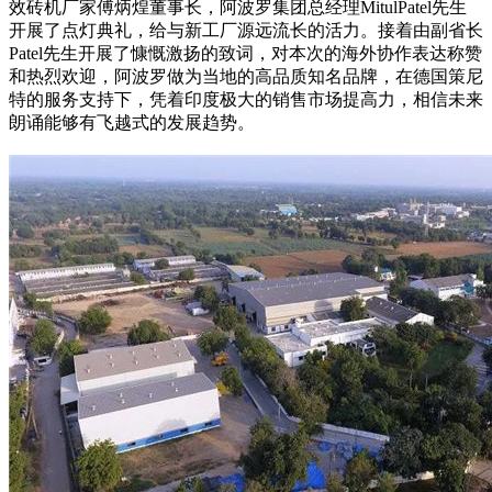
效砖机厂家傅炳煌董事长，阿波罗集团总经理MitulPatel先生
开展了点灯典礼，给与新工厂源远流长的活力。接着由副省长
Patel先生开展了慷慨激扬的致词，对本次的海外协作表达称赞
和热烈欢迎，阿波罗做为当地的高品质知名品牌，在德国策尼
特的服务支持下，凭着印度极大的销售市场提高力，相信未来
朗诵能够有飞越式的发展趋势。