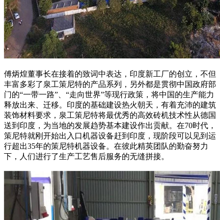
傅炳煌董事长在接着的致词中表达，印度新工厂的创立，不但
丰富多彩了泉工策尼特的产品系列，另外都是贯彻中国政府部
门的“一带一路”、“走向世界”等现行政策，将中国的生产能力
释放出来、迁移。印度的基础建设热火朝天，有着充沛的建筑
装饰材料要求，泉工策尼特将最优秀的
高效砖机
技术性从德国
送到印度，为当地的发展趋势基本建设作出贡献。在70时代，
策尼特就刚开始出入口机器设备赶到印度，现阶段可以见到运
行超出35年的策尼特机器设备。在彼此精英团队的勤奋努力
下，人们进行了生产工艺售后服务的无缝拼接。