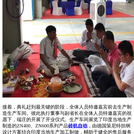
接着，典礼赶到最关键的阶段，全体人员特邀嘉宾前去生产制
造生产车间。彼此执行董事与副省长在全体人员特邀嘉宾的祝
愿下，端庄的开展了开业仪式。生产车间展览了印度当地生产
制造的ZN400、ZN600系列产品
砖机自动
，由德国策尼特担纲
设计方案结合印度当地生产加工制做，輔助于健全的售后服务