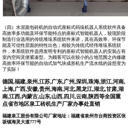
（四）水泥面包砖机的自动式座标式码垛机器人系统软件具备
高效率多功能及环保节能特点的座标式智能机器人，较现阶段
制造行业选用的传统堆垛系统软件来讲，其在高效率、环保节
能及可信性层面的特性出色；相较为传统式经伟堆垛系统软
件，本系统软件选用发明专利的座标式智能机器人的安裝占有
室内空间灵便紧凑型。为顾客可以在较小的占地范围之内修建
高效率环保节能的自动式加气块成形机生产流水线的设想变为
了实际！
德国,福建,泉州,江苏,广东,广州,深圳,珠海,浙江,河南,
上海,广西,安徽,贵州,海南,河北,黑龙江,湖北,甘肃,湖
南,江西,内蒙古,山东,山西,四川,云南,陕西等全国重
点省市地区泉工砖机生产厂家办事处直销
福建泉工股份有限公司厂家地址：福建省泉州市台商投资区张
坂镇海灵大道777号