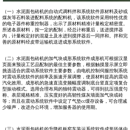
（一）水泥面包砖机的自动式调料拌和系统软件原材料及砂或
煤灰等石料装进配料系统的配料机，该系统软件采用特性优质
的电子器件称重控制器，出示了原材料精准计量检定精密度。
所述各原材料，按一定的配制，经总计称重后，送进搅拌器
内，计量检定好的混凝土及水进到搅拌器后一同拌和。拌和完
善的原材料经皮带运输机送进成形系统软件。
（二）水泥面包砖机的加气块成形系统软件成形机可根据汉显
页面来预设工艺品配制的最佳主要参数，根据触摸显示屏立即
挑选适合的震动系统软件主要参数，由电机控制伺服控制系统
对震动系统软件的頻率及振速开展调整，使原材料提高的震动
汽化效用。成形机的急速直流变频幅度调制底台竖直定项复合
型振动模式。选用合理布局的独特震动器，可得到抗压强度匀
称、表层规格精准、压实度好的高韧性煤灰墙面加气块或砖
等；而且在震动系统软件中设定了气垫cc缓存设备，可合理减
少噪声，改进办公环境，增加服务器的使用期。
（三）水泥面包砖机的升降机板窑车装运系统软件成形坯体由