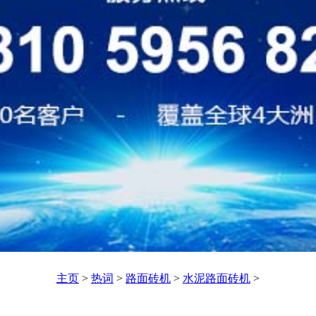
主页
>
热词
>
路面砖机
>
水泥路面砖机
>