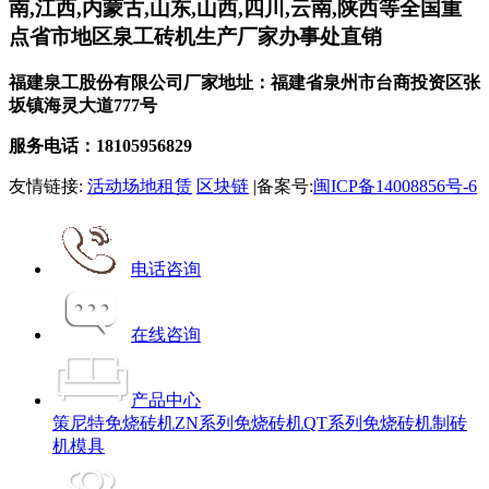
南,江西,内蒙古,山东,山西,四川,云南,陕西等全国重
点省市地区泉工砖机生产厂家办事处直销
福建泉工股份有限公司厂家地址：福建省泉州市台商投资区张
坂镇海灵大道777号
服务电话：18105956829
友情链接:
活动场地租赁
区块链
|备案号:
闽ICP备14008856号-6
电话咨询
在线咨询
产品中心
策尼特免烧砖机
ZN系列免烧砖机
QT系列免烧砖机
制砖
机模具