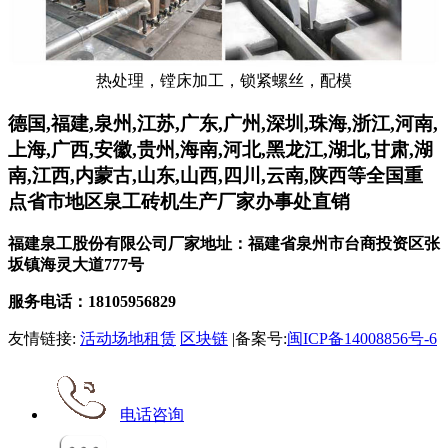
热处理，镗床加工，锁紧螺丝，配模
德国,福建,泉州,江苏,广东,广州,深圳,珠海,浙江,河南,
上海,广西,安徽,贵州,海南,河北,黑龙江,湖北,甘肃,湖
南,江西,内蒙古,山东,山西,四川,云南,陕西等全国重
点省市地区泉工砖机生产厂家办事处直销
福建泉工股份有限公司厂家地址：福建省泉州市台商投资区张
坂镇海灵大道777号
服务电话：18105956829
友情链接:
活动场地租赁
区块链
|备案号:
闽ICP备14008856号-6
电话咨询