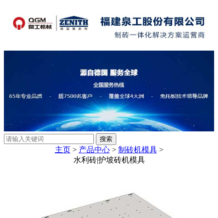
主页
>
产品中心
>
制砖机模具
>
水利砖|护坡砖机模具