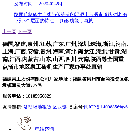
发布时间：[2020-02-28]
路面砖制砖生产线与传统式的混泥土与沥青道路对比 有
下列3个层面的特性： (1)多功能；与总......
上一页
下一页
德国,福建,泉州,江苏,广东,广州,深圳,珠海,浙江,河南,
上海,广西,安徽,贵州,海南,河北,黑龙江,湖北,甘肃,湖
南,江西,内蒙古,山东,山西,四川,云南,陕西等全国重
点省市地区泉工砖机生产厂家办事处直销
福建泉工股份有限公司厂家地址：福建省泉州市台商投资区张
坂镇海灵大道777号
服务电话：18105956829
友情链接:
活动场地租赁
区块链
|备案号:
闽ICP备14008856号-6
电话咨询