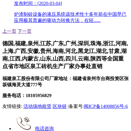
发布时间：[2020-03-04]
炉渣制砖设备的液压系统该技术性十多年前在中国早已
应用极其普遍的驱动力转换方法，在轻......
上一页
下一页
德国,福建,泉州,江苏,广东,广州,深圳,珠海,浙江,河南,
上海,广西,安徽,贵州,海南,河北,黑龙江,湖北,甘肃,湖
南,江西,内蒙古,山东,山西,四川,云南,陕西等全国重
点省市地区泉工砖机生产厂家办事处直销
福建泉工股份有限公司厂家地址：福建省泉州市台商投资区张
坂镇海灵大道777号
服务电话：18105956829
友情链接:
活动场地租赁
区块链
|备案号:
闽ICP备14008856号-6
电话咨询