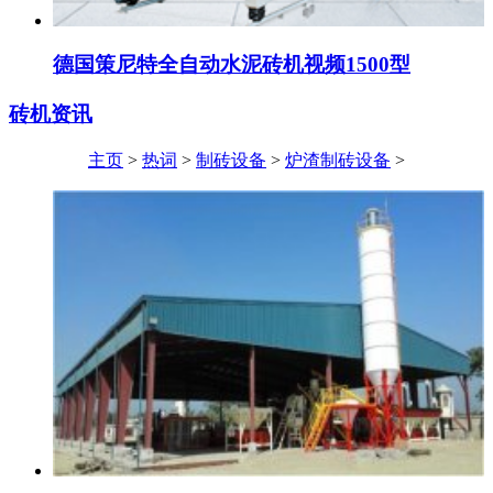
德国策尼特全自动水泥砖机视频1500型
砖机资讯
主页
>
热词
>
制砖设备
>
炉渣制砖设备
>