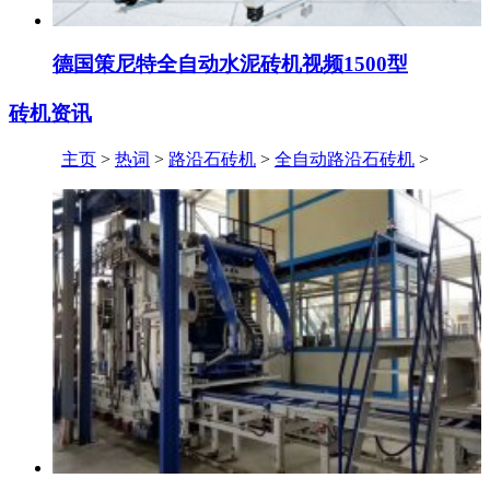
德国策尼特全自动水泥砖机视频1500型
砖机资讯
主页
>
热词
>
路沿石砖机
>
全自动路沿石砖机
>