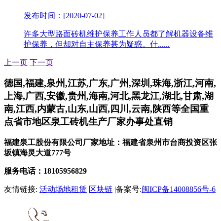
发布时间：[2020-07-02]
许多大型路面砖机维护保养工作人员都了解机器设备维
护保养，但却对自主保养甚为疑惑。什......
上一页
下一页
德国,福建,泉州,江苏,广东,广州,深圳,珠海,浙江,河南,
上海,广西,安徽,贵州,海南,河北,黑龙江,湖北,甘肃,湖
南,江西,内蒙古,山东,山西,四川,云南,陕西等全国重
点省市地区泉工砖机生产厂家办事处直销
福建泉工股份有限公司厂家地址：福建省泉州市台商投资区张
坂镇海灵大道777号
服务电话：18105956829
友情链接:
活动场地租赁
区块链
|备案号:
闽ICP备14008856号-6